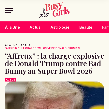
À la Une
Actus
Astrologie
Beauté
Fam
À LA UNE
ACTUS
“AFFREUX” : LA CHARGE EXPLOSIVE DE DONALD TRUMP C...
“Affreux” : la charge explosive
de Donald Trump contre Bad
Bunny au Super Bowl 2026
ACTUS