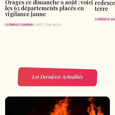
Orages ce dimanche 9 août : voici
redesce
les 63 départements placés en
terre
vigilance jaune
CLÉMENCE GA
CLÉMENCE GARNIER
9 AOÛT 2026
13:20
Les Dernières Actualités