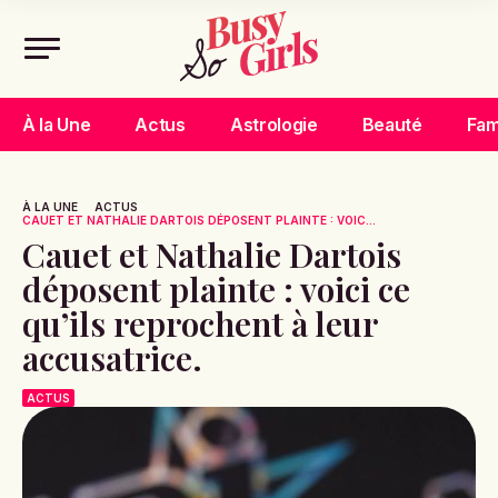
À la Une
Actus
Astrologie
Beauté
Fam
À LA UNE
ACTUS
CAUET ET NATHALIE DARTOIS DÉPOSENT PLAINTE : VOIC...
Cauet et Nathalie Dartois
déposent plainte : voici ce
qu’ils reprochent à leur
accusatrice.
ACTUS