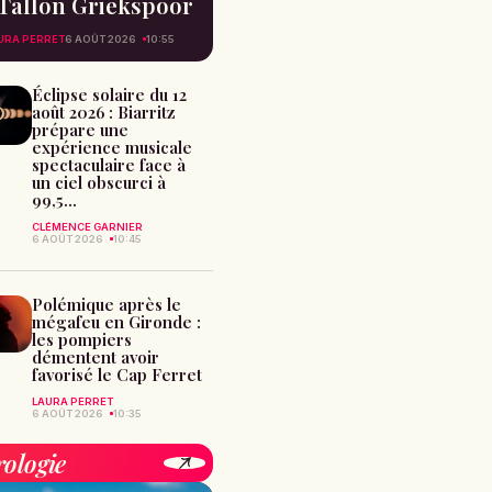
Tallon Griekspoor
URA PERRET
6 AOÛT 2026
10:55
Éclipse solaire du 12
août 2026 : Biarritz
prépare une
expérience musicale
spectaculaire face à
un ciel obscurci à
99,5...
CLÉMENCE GARNIER
6 AOÛT 2026
10:45
Polémique après le
mégafeu en Gironde :
les pompiers
démentent avoir
favorisé le Cap Ferret
LAURA PERRET
6 AOÛT 2026
10:35
rologie