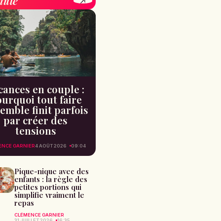
ille
cances en couple :
urquoi tout faire
emble finit parfois
par créer des
tensions
ENCE GARNIER
4 AOÛT 2026
09:04
Pique-nique avec des
enfants : la règle des
petites portions qui
simplifie vraiment le
repas
CLÉMENCE GARNIER
31 JUILLET 2026
16:35