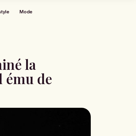
style
Mode
iné la
rd ému de