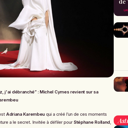
de 
LA
ez, j'ai débranché” : Michel Cymes revient sur sa
Karembeu
’est
Adriana Karembeu
qui a créé l’un de ces moments
Ast
ure a le secret. Invitée à défiler pour
Stéphane Rolland
,