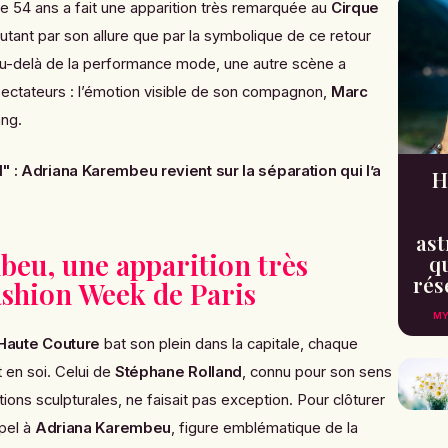
e 54 ans a fait une apparition très remarquée au
Cirque
 autant par son allure que par la symbolique de ce retour
au-delà de la performance mode, une autre scène a
ectateurs : l’émotion visible de son compagnon,
Marc
ang.
" : Adriana Karembeu revient sur la séparation qui l’a
H
ast
eu, une apparition très
qu
rés
ashion Week de Paris
MY
Haute Couture
bat son plein dans la capitale, chaque
 en soi. Celui de
Stéphane Rolland
, connu pour son sens
ions sculpturales, ne faisait pas exception. Pour clôturer
ppel à
Adriana Karembeu
, figure emblématique de la