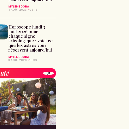
MYLÈNE DORA
4 AOÛT 2026
08:18
Horoscope lundi 3
août 2026 pour
chaque signe
astrologique : voici ce
que les astres vous
réservent aujourd’hui
MYLÈNE DORA
3 AOÛT 2026
10:33
uté