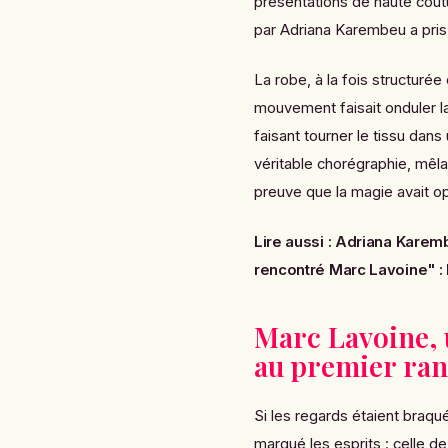
présentations de haute cout
par Adriana Karembeu a pris
La robe, à la fois structurée
mouvement faisait onduler la 
faisant tourner le tissu dans
véritable chorégraphie, mêla
preuve que la magie avait o
Lire aussi :
Adriana Karembe
rencontré Marc Lavoine" : 
Marc Lavoine,
au premier ra
Si les regards étaient braqu
marqué les esprits : celle d