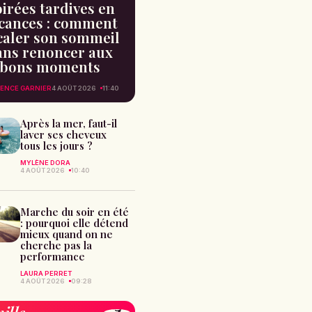
irées tardives en
cances : comment
caler son sommeil
ans renoncer aux
bons moments
ENCE GARNIER
4 AOÛT 2026
11:40
Après la mer, faut-il
laver ses cheveux
tous les jours ?
MYLÈNE DORA
4 AOÛT 2026
10:40
Marche du soir en été
: pourquoi elle détend
mieux quand on ne
cherche pas la
performance
LAURA PERRET
4 AOÛT 2026
09:28