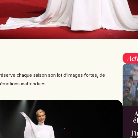
Act
éserve chaque saison son lot d’images fortes, de
’émotions inattendues.
A
é
l’