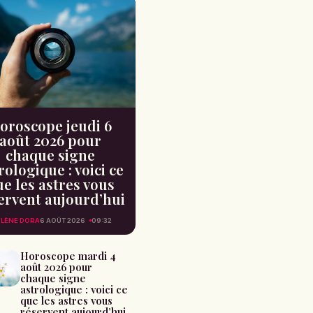
oroscope jeudi 6
août 2026 pour
chaque signe
rologique : voici ce
e les astres vous
ervent aujourd’hui
LÈNE DORA
6 AOÛT 2026
09:32
Horoscope mardi 4
août 2026 pour
chaque signe
astrologique : voici ce
que les astres vous
réservent aujourd’hui