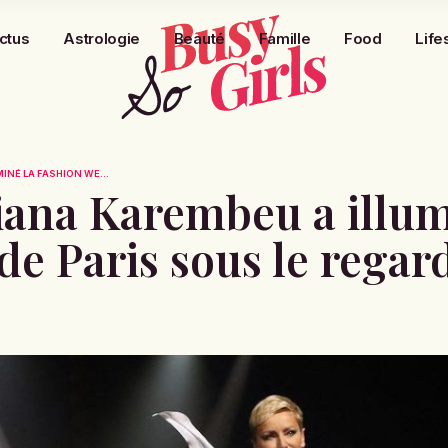
ctus
Astrologie
Beauté
Famille
Food
Life
NÉ LA FASHION WE...
na Karembeu a illum
de Paris sous le rega