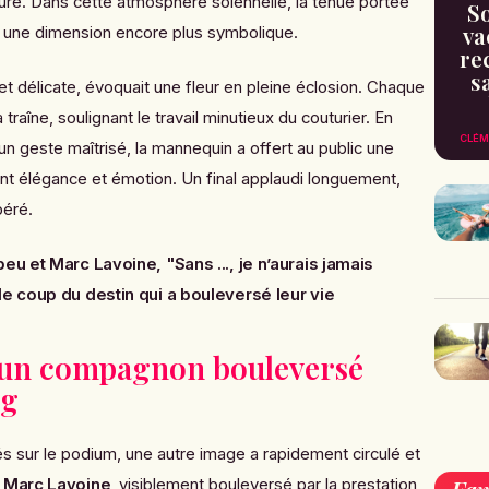
ure. Dans cette atmosphère solennelle, la tenue portée
So
va
 une dimension encore plus symbolique.
re
s
 et délicate, évoquait une fleur en pleine éclosion. Chaque
traîne, soulignant le travail minutieux du couturier. En
CLÉM
 un geste maîtrisé, la mannequin a offert au public une
nt élégance et émotion. Un final applaudi longuement,
péré.
u et Marc Lavoine, "Sans ..., je n’aurais jamais
le coup du destin qui a bouleversé leur vie
 un compagnon bouleversé
ng
és sur le podium, une autre image a rapidement circulé et
e
Marc Lavoine
, visiblement bouleversé par la prestation