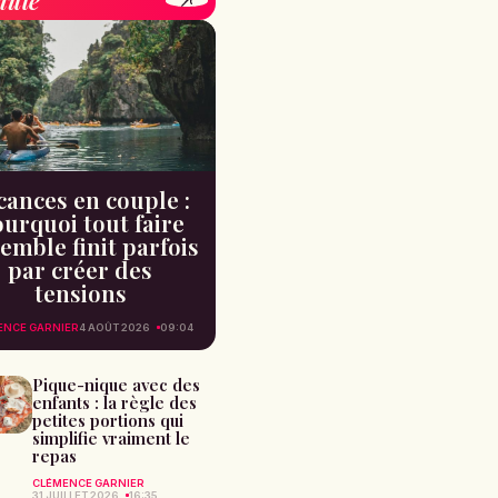
ille
cances en couple :
urquoi tout faire
emble finit parfois
par créer des
tensions
ENCE GARNIER
4 AOÛT 2026
09:04
Pique-nique avec des
enfants : la règle des
petites portions qui
simplifie vraiment le
repas
CLÉMENCE GARNIER
31 JUILLET 2026
16:35