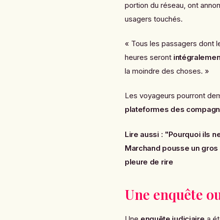
portion du réseau, ont ann
usagers touchés.
« Tous les passagers dont l
heures seront
intégraleme
la moindre des choses. »
Les voyageurs pourront de
plateformes des compagn
Lire aussi :
"Pourquoi ils ne
Marchand pousse un gros c
pleure de rire
Une enquête ou
Une
enquête judiciaire
a ét