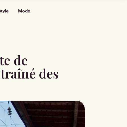
style
Mode
cte de
ntraîné des