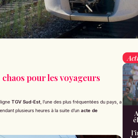
Act
 chaos pour les voyageurs
 ligne
TGV Sud-Est
, l’une des plus fréquentées du pays, a
endant plusieurs heures à la suite d’un
acte de
A
é
l’