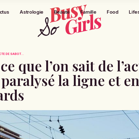
ctus
Astrologie
Beauté
Famille
Food
Life
ACTE DE SABOT...
e que l’on sait de l’a
paralysé la ligne et e
ards