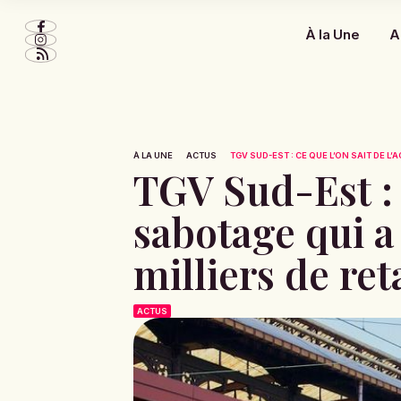
À la Une
A
À LA UNE
ACTUS
TGV SUD-EST : CE QUE L’ON SAIT DE L’
TGV Sud-Est : c
sabotage qui a 
milliers de ret
ACTUS