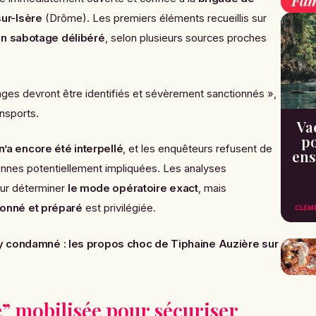
Fam
ur-Isère
(Drôme). Les premiers éléments recueillis sur
un sabotage délibéré
, selon plusieurs sources proches
ges devront être identifiés et sévèrement sanctionnés »,
ansports.
Va
po
’a encore été interpellé
, et les enquêteurs refusent de
ens
nnes potentiellement impliquées. Les analyses
our déterminer
le mode opératoire exact
, mais
onné et préparé
est privilégiée.
CLÉM
y condamné : les propos choc de Tiphaine Auzière sur
e” mobilisée pour sécuriser