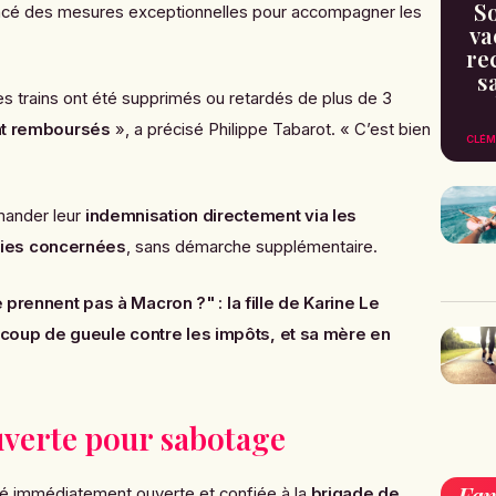
So
oncé des mesures exceptionnelles pour accompagner les
va
re
s
es trains ont été supprimés ou retardés de plus de 3
nt remboursés
», a précisé Philippe Tabarot. « C’est bien
CLÉM
mander leur
indemnisation directement via les
ies concernées
, sans démarche supplémentaire.
 prennent pas à Macron ?" : la fille de Karine Le
oup de gueule contre les impôts, et sa mère en
verte pour sabotage
é immédiatement ouverte et confiée à la
brigade de