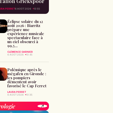
Tallon Griekspoor
URA PERRET
6 AOÛT 2026
10:55
Éclipse solaire du 12
août 2026 : Biarritz
prépare une
expérience musicale
spectaculaire face à
un ciel obscurci à
99,5...
CLÉMENCE GARNIER
6 AOÛT 2026
10:45
Polémique après le
mégafeu en Gironde :
les pompiers
démentent avoir
favorisé le Cap Ferret
LAURA PERRET
6 AOÛT 2026
10:35
rologie