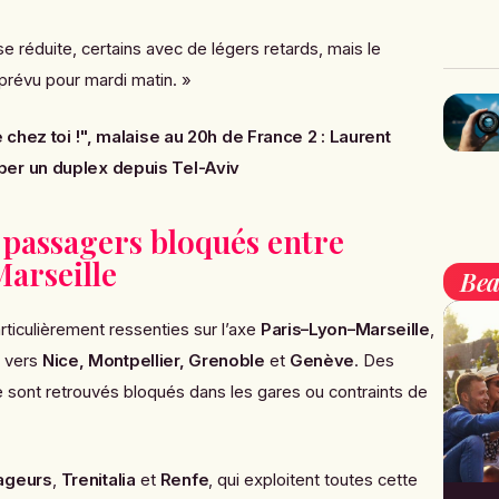
sse réduite, certains avec de légers retards, mais le
prévu pour mardi matin. »
 chez toi !", malaise au 20h de France 2 : Laurent
er un duplex depuis Tel-Aviv
 passagers bloqués entre
Marseille
Bea
rticulièrement ressenties sur l’axe
Paris–Lyon–Marseille
,
s vers
Nice, Montpellier, Grenoble
et
Genève
. Des
 sont retrouvés bloqués dans les gares ou contraints de
ageurs
,
Trenitalia
et
Renfe
, qui exploitent toutes cette