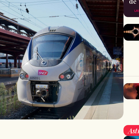
de 
LA
Ast