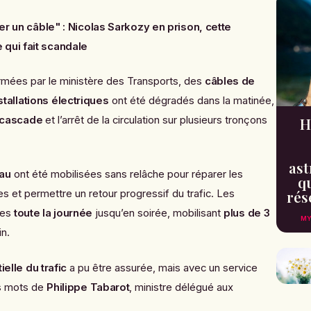
ter un câble" : Nicolas Sarkozy en prison, cette
qui fait scandale
irmées par le ministère des Transports, des
câbles de
stallations électriques
ont été dégradés dans la matinée,
 cascade
et l’arrêt de la circulation sur plusieurs tronçons
H
ast
au
ont été mobilisées sans relâche pour réparer les
qu
rés
 et permettre un retour progressif du trafic. Les
ies
toute la journée
jusqu’en soirée, mobilisant
plus de 3
MY
in.
ielle du trafic
a pu être assurée, mais avec un service
es mots de
Philippe Tabarot
, ministre délégué aux