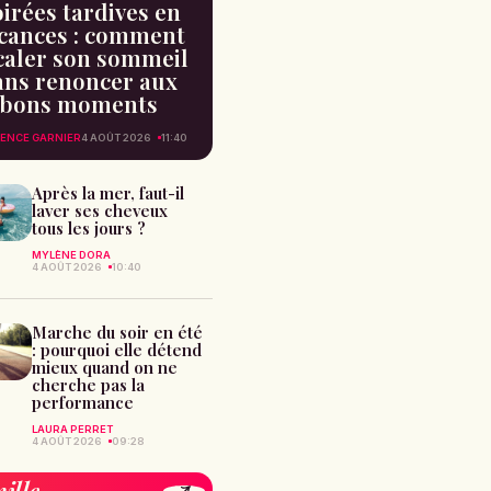
irées tardives en
cances : comment
caler son sommeil
ans renoncer aux
bons moments
ENCE GARNIER
4 AOÛT 2026
11:40
Après la mer, faut-il
laver ses cheveux
tous les jours ?
MYLÈNE DORA
4 AOÛT 2026
10:40
Marche du soir en été
: pourquoi elle détend
mieux quand on ne
cherche pas la
performance
LAURA PERRET
4 AOÛT 2026
09:28