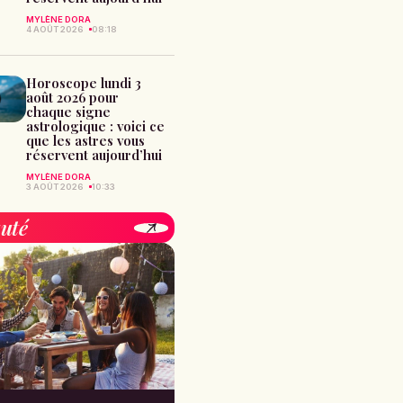
MYLÈNE DORA
4 AOÛT 2026
08:18
Horoscope lundi 3
août 2026 pour
chaque signe
astrologique : voici ce
que les astres vous
réservent aujourd’hui
MYLÈNE DORA
3 AOÛT 2026
10:33
uté