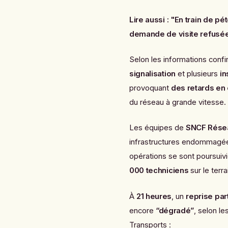
Lire aussi :
"En train de pé
demande de visite refusée 
Selon les informations conf
signalisation
et plusieurs
in
provoquant
des retards en
du réseau à grande vitesse.
Les équipes de
SNCF Rése
infrastructures endommagées
opérations se sont poursuiv
000 techniciens
sur le terra
À
21 heures
, un
reprise part
encore
“dégradé”
, selon l
Transports :