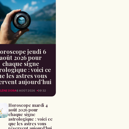
oroscope jeudi 6
août 2026 pour
chaque signe
rologique : voici ce
e les astres vous
ervent aujourd’hui
LÈNE DORA
6 AOÛT 2026
09:32
Horoscope mardi 4
août 2026 pour
chaque signe
astrologique : voici ce
que les astres vous
réservent aujourd’hui