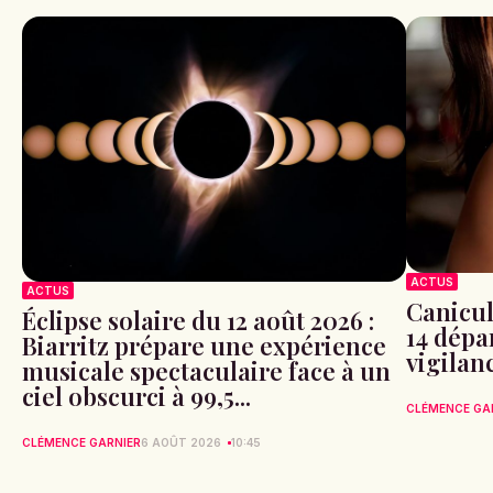
ACTUS
ACTUS
Canicule
Éclipse solaire du 12 août 2026 :
14 dépa
Biarritz prépare une expérience
vigilan
musicale spectaculaire face à un
ciel obscurci à 99,5...
CLÉMENCE GA
CLÉMENCE GARNIER
6 AOÛT 2026
10:45