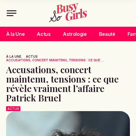
À la Une
Actus
Astrologie
Beauté
Fam
À LA UNE
ACTUS
ACCUSATIONS, CONCERT MAINTENU, TENSIONS : CE QUE ...
Accusations, concert
maintenu, tensions : ce que
révèle vraiment l’affaire
Patrick Bruel
ACTUS