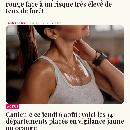
rouge face à un risque très élevé de
feux de forêt
LAURA PERRET
6 AOÛT 2026
10:02
ACTUS
Canicule ce jeudi 6 août : voici les 14
départements placés en vigilance jaune
ou orange