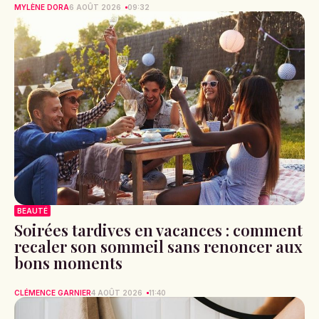
MYLÈNE DORA
6 AOÛT 2026
09:32
BEAUTÉ
Soirées tardives en vacances : comment
recaler son sommeil sans renoncer aux
bons moments
CLÉMENCE GARNIER
4 AOÛT 2026
11:40