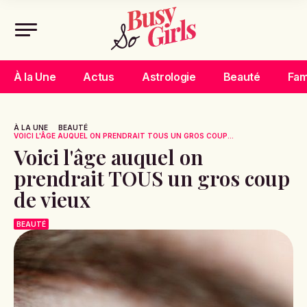
À la Une
Actus
Astrologie
Beauté
Fam
À LA UNE
BEAUTÉ
VOICI L'ÂGE AUQUEL ON PRENDRAIT TOUS UN GROS COUP...
Voici l'âge auquel on
prendrait TOUS un gros coup
de vieux
BEAUTÉ