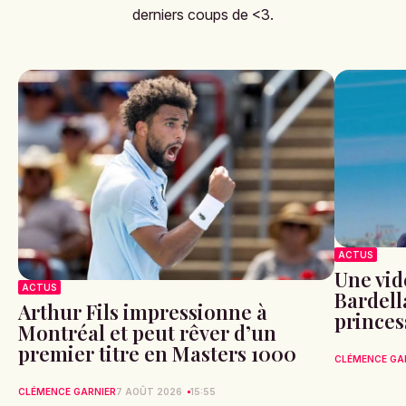
derniers coups de <3.
ACTUS
Une vid
ACTUS
Bardell
Arthur Fils impressionne à
princes
Montréal et peut rêver d’un
premier titre en Masters 1000
CLÉMENCE GA
CLÉMENCE GARNIER
7 AOÛT 2026
15:55