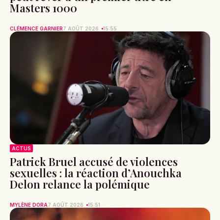
Masters 1000
CLÉMENCE GARNIER
7 AOÛT 2026
15:55
ACTUS
Patrick Bruel accusé de violences
sexuelles : la réaction d’Anouchka
Delon relance la polémique
MYLÈNE DORA
7 AOÛT 2026
15:51