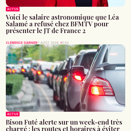
ACTUS
Voici le salaire astronomique que Léa
Salamé a refusé chez BFMTV pour
présenter le JT de France 2
CLÉMENCE GARNIER
7 AOÛT 2026
11:03
ACTUS
Bison Futé alerte sur un week-end très
chargé : les routes et horaires à éviter