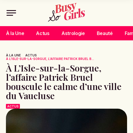
À la Une
Actus
Astrologie
Beauté
Fam
À LA UNE
ACTUS
À L’ISLE-SUR-LA-SORGUE, L’AFFAIRE PATRICK BRUEL B...
À L’Isle-sur-la-Sorgue,
l’affaire Patrick Bruel
bouscule le calme d’une ville
du Vaucluse
ACTUS