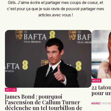
Girls. J'aime écrire et partager mes coups de coeur, et
c'est pour ça que je suis ravie de pouvoir partager mes
articles avec vous !
MODE
22 tato
ACTUS
pour un
James Bond : pourquoi
l’ascension de Callum Turner
MARIE
8 NOVE
déclenche un tel tourbillon de