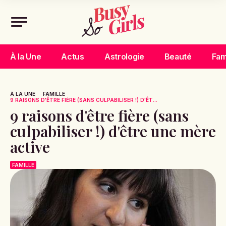
À la Une
Actus
Astrologie
Beauté
Fam
À LA UNE
FAMILLE
9 RAISONS D'ÊTRE FIÈRE (SANS CULPABILISER !) D'ÊT...
9 raisons d'être fière (sans
culpabiliser !) d'être une mère
active
FAMILLE