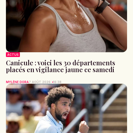
ACTUS
Canicule : voici les 30 départements
placés en vigilance jaune ce samedi
MYLÈNE DORA
7 AOÛT 2026
16:38