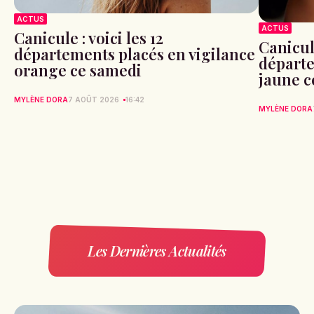
ACTUS
ACTUS
Canicule : voici les 12
Canicule
départements placés en vigilance
départe
orange ce samedi
jaune c
MYLÈNE DORA
7 AOÛT 2026
16:42
MYLÈNE DORA
Les Dernières Actualités