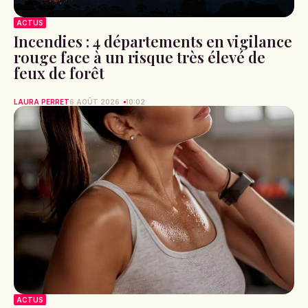
ACTUS
Incendies : 4 départements en vigilance
rouge face à un risque très élevé de
feux de forêt
LAURA PERRET
6 AOÛT 2026
10:02
ACTUS