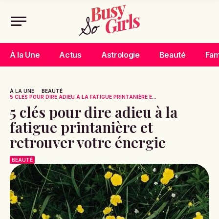
À la Une
Actus
Astrologie
Beauté
Fam
À LA UNE
BEAUTÉ
5 CLÉS POUR DIRE ADIEU À LA FATIGUE PRINTANIÈRE E...
5 clés pour dire adieu à la
fatigue printanière et
retrouver votre énergie
BEAUTÉ