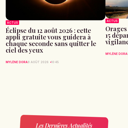
ACTUS
ACTUS
Orages 
Éclipse du 12 août 2026 : cette
15 dépa
appli gratuite vous guidera à
vigilan
chaque seconde sans quitter le
ciel des yeux
MYLÈNE DORA
MYLÈNE DORA
8 AOÛT 2026
10:45
Les Dernières Actualités