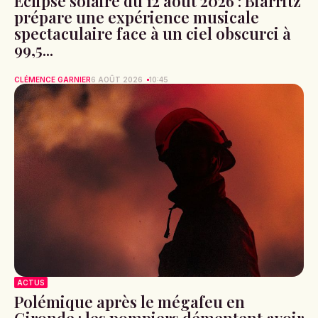
Éclipse solaire du 12 août 2026 : Biarritz
prépare une expérience musicale
spectaculaire face à un ciel obscurci à
99,5...
CLÉMENCE GARNIER
6 AOÛT 2026
10:45
ACTUS
Polémique après le mégafeu en
Gironde : les pompiers démentent avoir