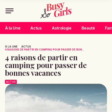
À la Une
Actus
Astrologie
Beauté
Fam
À LA UNE
ACTUS
4 RAISONS DE PARTIR EN CAMPING POUR PASSER DE BON...
4 raisons de partir en
camping pour passer de
bonnes vacances
ACTUS