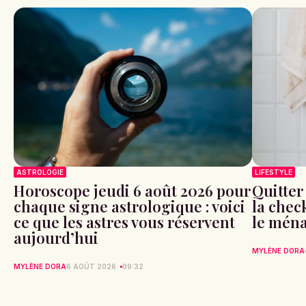
ASTROLOGIE
LIFESTYLE
Horoscope jeudi 6 août 2026 pour
Quitter
chaque signe astrologique : voici
la check
ce que les astres vous réservent
le ména
aujourd’hui
MYLÈNE DORA
MYLÈNE DORA
6 AOÛT 2026
09:32