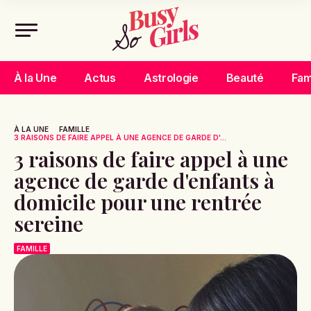
À la Une
Actus
Astrologie
Beauté
Fam
À LA UNE
FAMILLE
3 RAISONS DE FAIRE APPEL À UNE AGENCE DE GARDE D'...
3 raisons de faire appel à une
agence de garde d'enfants à
domicile pour une rentrée
sereine
FAMILLE