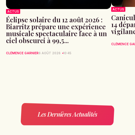
ACTUS
ACTUS
Canicule
Éclipse solaire du 12 août 2026 :
14 dépa
Biarritz prépare une expérience
vigilan
musicale spectaculaire face à un
ciel obscurci à 99,5...
CLÉMENCE GA
CLÉMENCE GARNIER
6 AOÛT 2026
10:45
Les Dernières Actualités