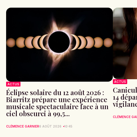
ACTUS
ACTUS
Canicule
Éclipse solaire du 12 août 2026 :
14 dépa
Biarritz prépare une expérience
vigilan
musicale spectaculaire face à un
ciel obscurci à 99,5...
CLÉMENCE GA
CLÉMENCE GARNIER
6 AOÛT 2026
10:45