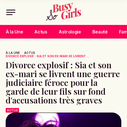
À la Une
Actus
Astrologie
Beauté
Fam
À LA UNE
ACTUS
DIVORCE EXPLOSIF : SIA ET SON EX-MARI SE LIVRENT ...
Divorce explosif : Sia et son
ex-mari se livrent une guerre
judiciaire féroce pour la
garde de leur fils sur fond
d'accusations très graves
ACTUS