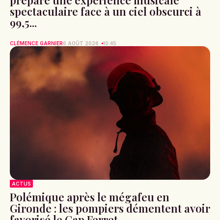
prépare une expérience musicale
spectaculaire face à un ciel obscurci à
99,5...
CLÉMENCE GARNIER
6 AOÛT 2026
10:45
ACTUS
Polémique après le mégafeu en
Gironde : les pompiers démentent avoir
favorisé le Cap Ferret