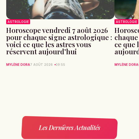
ASTROLOGIE
ASTROLOGIE
Horoscope vendredi 7 août 2026
Horosco
pour chaque signe astrologique :
chaque 
voici ce que les astres vous
ce que 
réservent aujourd’hui
aujour
MYLÈNE DORA
7 AOÛT 2026
09:55
MYLÈNE DORA
Les Dernières Actualités