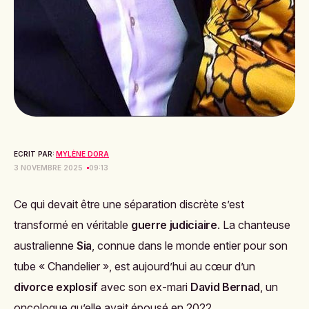
ECRIT PAR:
MYLÈNE DORA
3 NOVEMBRE 2025
09:13
Ce qui devait être une séparation discrète s’est
transformé en véritable
guerre judiciaire
. La chanteuse
australienne
Sia
, connue dans le monde entier pour son
tube « Chandelier », est aujourd’hui au cœur d’un
divorce explosif
avec son ex-mari
David Bernad
, un
oncologue qu’elle avait épousé en 2022.