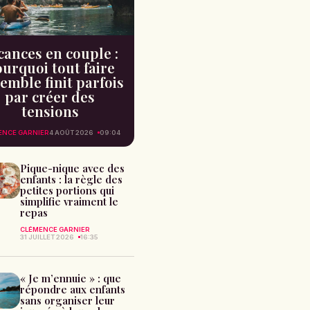
cances en couple :
urquoi tout faire
emble finit parfois
par créer des
tensions
ENCE GARNIER
4 AOÛT 2026
09:04
Pique-nique avec des
enfants : la règle des
petites portions qui
simplifie vraiment le
repas
CLÉMENCE GARNIER
31 JUILLET 2026
16:35
« Je m’ennuie » : que
répondre aux enfants
sans organiser leur