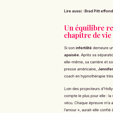
Lire aussi :
Brad Pitt effon
Un équilibre r
chapitre de vie
Si son
infertilité
demeure un s
apaisée
. Après sa séparat
elle-même, sa carrière et so
presse américaine,
Jennifer
coach en hypnothérapie très 
Loin des projecteurs d’Holl
compte le plus pour elle : la
vécu. Chaque épreuve m’a app
l’amour », aurait-elle confié