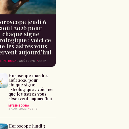
oroscope jeudi 6
août 2026 pour
chaque signe
rologique : voici ce
e les astres vous
ervent aujourd’hui
LÈNE DORA
6 AOÛT 2026
09:32
Horoscope mardi 4
août 2026 pour
chaque signe
astrologique : voici ce
que les astres vous
réservent aujourd’hui
MYLÈNE DORA
4 AOÛT 2026
08:18
Horoscope lundi 3