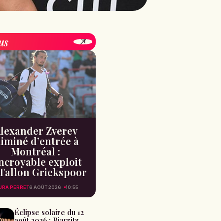
us
lexander Zverev
liminé d’entrée à
Montréal :
incroyable exploit
Tallon Griekspoor
URA PERRET
6 AOÛT 2026
10:55
Éclipse solaire du 12
août 2026 : Biarritz