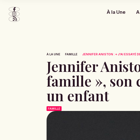
À la Une
A
À LA UNE
FAMILLE
JENNIFER ANISTON : « J'AI ESSAYÉ D
Jennifer Anisto
famille », son
un enfant
FAMILLE