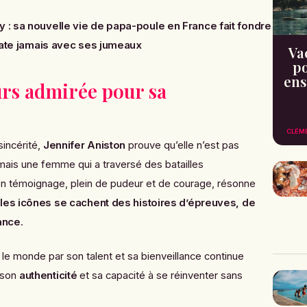
: sa nouvelle vie de papa-poule en France fait fondre
e rate jamais avec ses jumeaux
Va
po
ens
urs admirée pour sa
CLÉM
sincérité,
Jennifer Aniston
prouve qu’elle n’est pas
mais une femme qui a traversé des batailles
 témoignage, plein de pudeur et de courage, résonne
 les icônes se cachent des histoires d’épreuves, de
sance
.
s le monde par son talent et sa bienveillance continue
 son
authenticité
et sa capacité à se réinventer sans