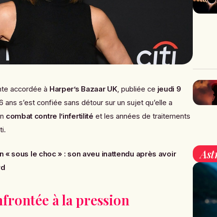
nte accordée à
Harper’s Bazaar UK
, publiée ce
jeudi 9
 56 ans s’est confiée sans détour sur un sujet qu’elle a
on
combat contre l’infertilité
et les années de traitements
i.
Ast
n « sous le choc » : son aveu inattendu après avoir
rd
rontée à la pression