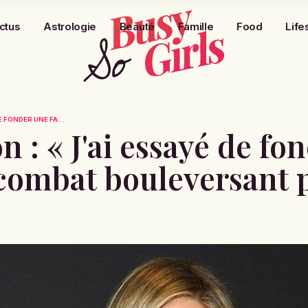
ctus
Astrologie
Beauté
Famille
Food
Life
E FONDER UNE FA...
n : « J'ai essayé de fo
 combat bouleversant 