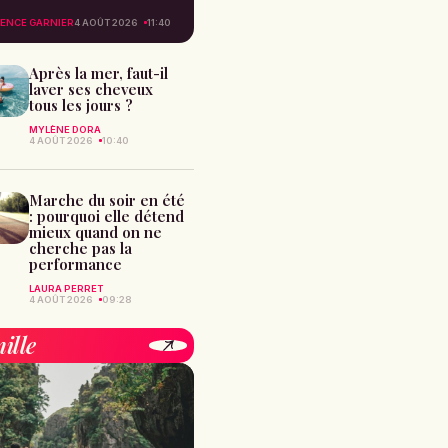
ENCE GARNIER
4 AOÛT 2026
11:40
Après la mer, faut-il
laver ses cheveux
tous les jours ?
MYLÈNE DORA
4 AOÛT 2026
10:40
Marche du soir en été
: pourquoi elle détend
mieux quand on ne
cherche pas la
performance
LAURA PERRET
4 AOÛT 2026
09:28
ille