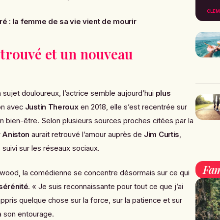
CLÉM
dré : la femme de sa vie vient de mourir
etrouvé et un nouveau
ujet douloureux, l’actrice semble aujourd’hui
plus
ion avec
Justin Theroux
en 2018, elle s’est recentrée sur
n bien-être. Selon plusieurs sources proches citées par la
 Aniston
aurait retrouvé l’amour auprès de
Jim Curtis
,
suivi sur les réseaux sociaux.
Fam
ywood, la comédienne se concentre désormais sur ce qui
sérénité
. « Je suis reconnaissante pour tout ce que j’ai
ris quelque chose sur la force, sur la patience et sur
 à son entourage.