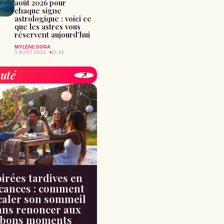
août 2026 pour
chaque signe
astrologique : voici ce
que les astres vous
réservent aujourd’hui
MYLÈNE DORA
3 AOÛT 2026
10:33
uté
irées tardives en
cances : comment
caler son sommeil
ans renoncer aux
bons moments