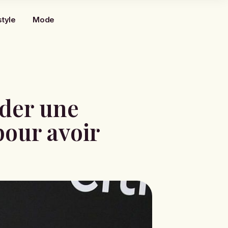
style
Mode
nder une
pour avoir