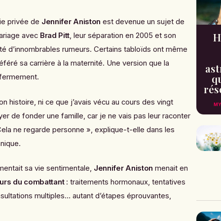
vie privée de
Jennifer Aniston
est devenue un sujet de
H
mariage avec
Brad Pitt
, leur séparation en 2005 et son
té d’innombrables rumeurs. Certains tabloïds ont même
référé sa carrière à la maternité. Une version que la
ast
qu
e fermement.
rés
n histoire, ni ce que j’avais vécu au cours des vingt
MY
r de fonder une famille, car je ne vais pas leur raconter
la ne regarde personne », explique-t-elle dans les
nique.
ntait sa vie sentimentale,
Jennifer Aniston
menait en
urs du combattant
: traitements hormonaux, tentatives
nsultations multiples… autant d’étapes éprouvantes,