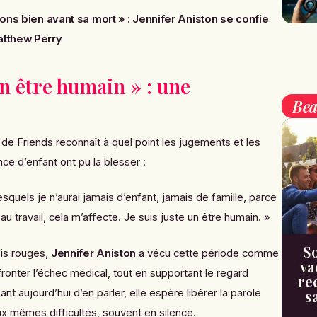
ions bien avant sa mort » : Jennifer Aniston se confie
atthew Perry
 un être humain » : une
Bea
r de
Friends
reconnaît à quel point les jugements et les
e d’enfant ont pu la blesser :
quels je n’aurai jamais d’enfant, jamais de famille, parce
au travail, cela m’affecte. Je suis juste un être humain. »
So
pis rouges,
Jennifer Aniston
a vécu cette période comme
va
fronter l’échec médical, tout en supportant le regard
re
sant aujourd’hui d’en parler, elle espère libérer la parole
s
 mêmes difficultés, souvent en silence.