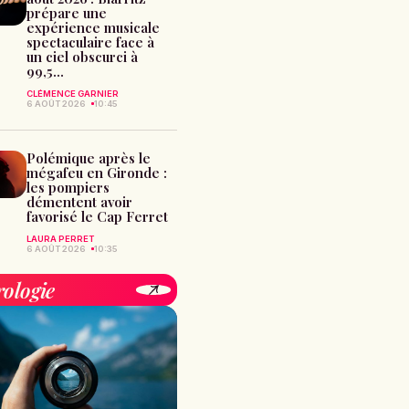
prépare une
expérience musicale
spectaculaire face à
un ciel obscurci à
99,5...
CLÉMENCE GARNIER
6 AOÛT 2026
10:45
Polémique après le
mégafeu en Gironde :
les pompiers
démentent avoir
favorisé le Cap Ferret
LAURA PERRET
6 AOÛT 2026
10:35
rologie