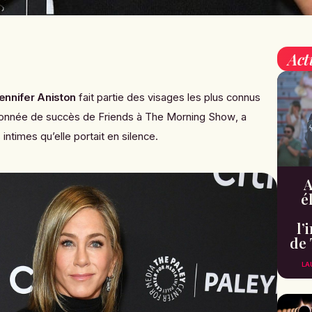
Act
ennifer Aniston
fait partie des visages les plus connus
alonnée de succès de
Friends
à
The Morning Show
, a
intimes qu’elle portait en silence.
A
é
l’
de 
LA