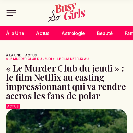
À la Une
Actus
Astrologie
Beauté
Fam
À LA UNE
ACTUS
« LE MURDER CLUB DU JEUDI » : LE FILM NETFLIX AU ...
« Le Murder Club du jeudi » :
le film Netflix au casting
impressionnant qui va rendre
accros les fans de polar
ACTUS