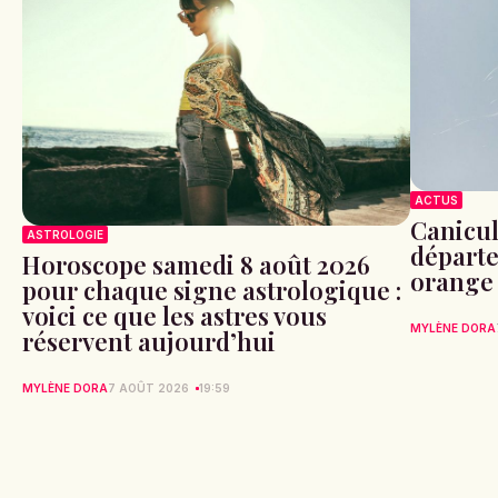
ACTUS
Canicule
ASTROLOGIE
départe
Horoscope samedi 8 août 2026
orange
pour chaque signe astrologique :
voici ce que les astres vous
MYLÈNE DORA
réservent aujourd’hui
MYLÈNE DORA
7 AOÛT 2026
19:59