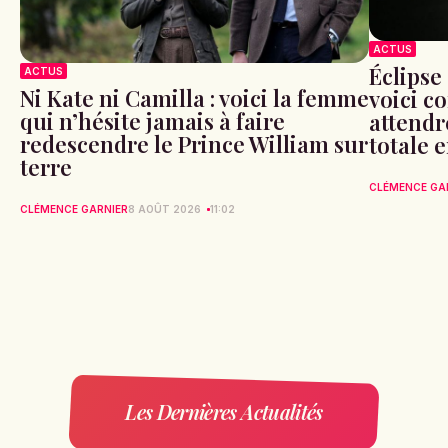
ACTUS
Éclipse 
ACTUS
Ni Kate ni Camilla : voici la femme
voici c
qui n’hésite jamais à faire
attendr
redescendre le Prince William sur
totale 
terre
CLÉMENCE GA
CLÉMENCE GARNIER
8 AOÛT 2026
11:02
Les Dernières Actualités