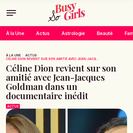
À la Une
Actus
Astrologie
Beauté
Fam
À LA UNE
ACTUS
CÉLINE DION REVIENT SUR SON AMITIÉ AVEC JEAN-JACQ...
Céline Dion revient sur son
amitié avec Jean-Jacques
Goldman dans un
documentaire inédit
ACTUS