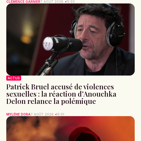
CLÉMENCE GARNIER
7 AOÛT 2026
15:55
ACTUS
Patrick Bruel accusé de violences
sexuelles : la réaction d’Anouchka
Delon relance la polémique
MYLÈNE DORA
7 AOÛT 2026
15:51