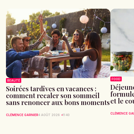
FOOD
BEAUTÉ
Déjeune
Soirées tardives en vacances :
formule 
comment recaler son sommeil
et le c
sans renoncer aux bons moments
CLÉMENCE GA
CLÉMENCE GARNIER
4 AOÛT 2026
11:40