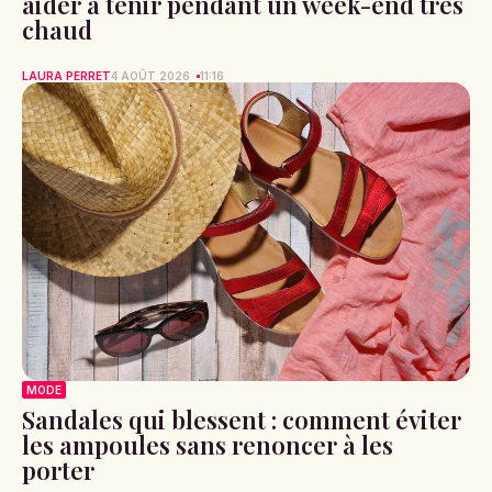
aider à tenir pendant un week-end très
chaud
LAURA PERRET
4 AOÛT 2026
11:16
MODE
Sandales qui blessent : comment éviter
les ampoules sans renoncer à les
porter