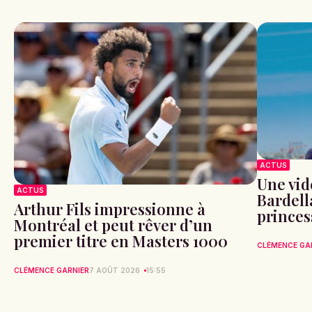
ACTUS
Une vid
ACTUS
Bardell
Arthur Fils impressionne à
princes
Montréal et peut rêver d’un
premier titre en Masters 1000
CLÉMENCE GA
CLÉMENCE GARNIER
7 AOÛT 2026
15:55