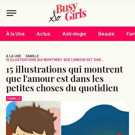
À la Une
Actus
Astrologie
Beauté
Fam
À LA UNE
FAMILLE
15 ILLUSTRATIONS QUI MONTRENT QUE L'AMOUR EST DAN...
15 illustrations qui montrent
que l'amour est dans les
petites choses du quotidien
FAMILLE