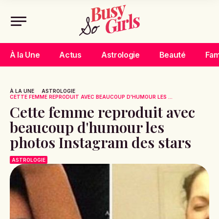
À la Une
Actus
Astrologie
Beauté
Fam
À LA UNE
ASTROLOGIE
CETTE FEMME REPRODUIT AVEC BEAUCOUP D'HUMOUR LES ...
Cette femme reproduit avec
beaucoup d'humour les
photos Instagram des stars
ASTROLOGIE