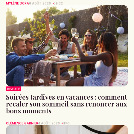
MYLÈNE DORA
6 AOÛT 2026
09:32
BEAUTÉ
Soirées tardives en vacances : comment
recaler son sommeil sans renoncer aux
bons moments
CLÉMENCE GARNIER
4 AOÛT 2026
11:40