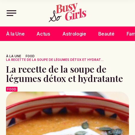
À la Une
Actus
Astrologie
Beauté
Fam
À LA UNE
FOOD
LA RECETTE DE LA SOUPE DE LÉGUMES DÉTOX ET HYDRAT...
La recette de la soupe de
légumes détox et hydratante
FOOD