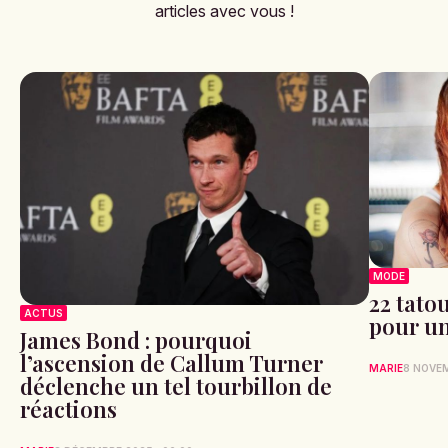
articles avec vous !
MODE
22 tato
ACTUS
pour un
James Bond : pourquoi
l’ascension de Callum Turner
MARIE
8 NOVE
déclenche un tel tourbillon de
réactions