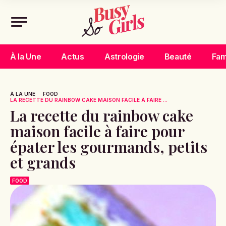
À la Une
Actus
Astrologie
Beauté
Fam
À LA UNE
FOOD
LA RECETTE DU RAINBOW CAKE MAISON FACILE À FAIRE ...
La recette du rainbow cake
maison facile à faire pour
épater les gourmands, petits
et grands
FOOD