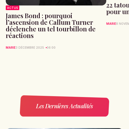
22 tato
ACTUS
pour un
James Bond : pourquoi
l’ascension de Callum Turner
MARIE
8 NOVE
déclenche un tel tourbillon de
réactions
MARIE
3 DÉCEMBRE 2025
06:00
Les Dernières Actualités