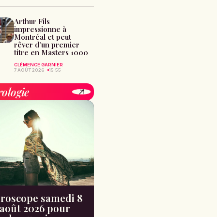
Arthur Fils
impressionne à
Montréal et peut
rêver d’un premier
titre en Masters 1000
CLÉMENCE GARNIER
7 AOÛT 2026
15:55
rologie
roscope samedi 8
août 2026 pour