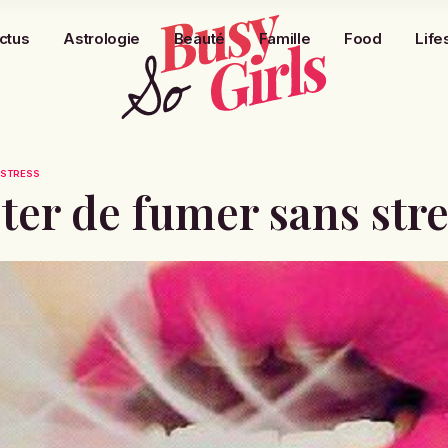
ctus
Astrologie
Beauté
Famille
Food
Life
 STRESS
er de fumer sans stre