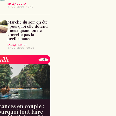
MYLÈNE DORA
4 AOÛT 2026
10:40
Marche du soir en été
: pourquoi elle détend
mieux quand on ne
cherche pas la
performance
LAURA PERRET
4 AOÛT 2026
09:28
ille
cances en couple :
urquoi tout faire