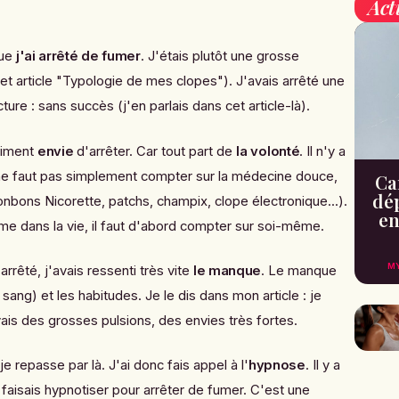
Act
que
j'ai arrêté de fumer
. J'étais plutôt une grosse
et article
"Typologie de mes clopes"
). J'avais arrêté une
ture : sans succès (j'en parlais dans
cet article-là
).
raiment
envie
d'arrêter. Car tout part de
la volonté
. Il n'y a
ne faut pas simplement compter sur la médecine douce,
Can
dé
bonbons Nicorette, patchs, champix, clope électronique...).
en
me dans la vie, il faut d'abord compter sur soi-même.
M
arrêté, j'avais ressenti très vite
le manque
. Le manque
 sang) et les habitudes. Je le dis dans mon article : je
vais des grosses pulsions, des envies très fortes.
je repasse par là. J'ai donc fais appel à l'
hypnose
. Il y a
faisais hypnotiser pour arrêter de fumer. C'est une