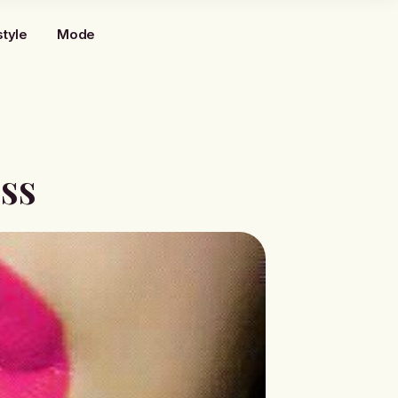
style
Mode
ss