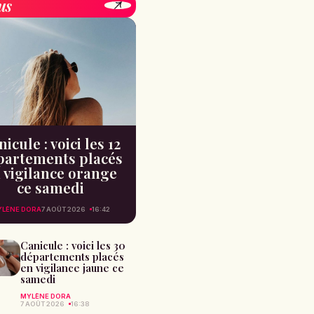
us
icule : voici les 12
partements placés
 vigilance orange
ce samedi
YLÈNE DORA
7 AOÛT 2026
16:42
Canicule : voici les 30
départements placés
en vigilance jaune ce
samedi
MYLÈNE DORA
7 AOÛT 2026
16:38