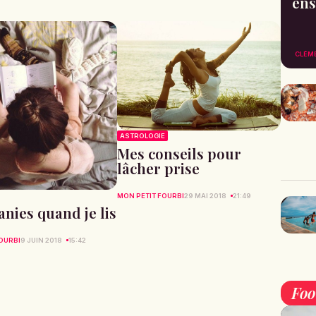
ens
CLÉM
ASTROLOGIE
Mes conseils pour
lâcher prise
MON PETIT FOURBI
29 MAI 2018
21:49
nies quand je lis
OURBI
9 JUIN 2018
15:42
Fo