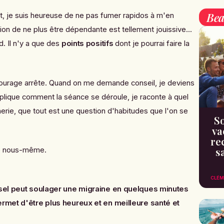
Bea
t, je suis heureuse de ne pas fumer rapidos à m'en
ion de ne plus être dépendante est tellement jouissive...
d. Il n'y a que des
points positifs
dont je pourrai faire la
tourage arrête. Quand on me demande conseil, je deviens
xplique
comment la séance se déroule
, je raconte à quel
nnerie, que tout est une question d'habitudes que l'on se
So
va
re
s
de nous-même.
CLÉM
 sel peut soulager une migraine en quelques minutes
ermet d'être plus heureux et en meilleure santé et