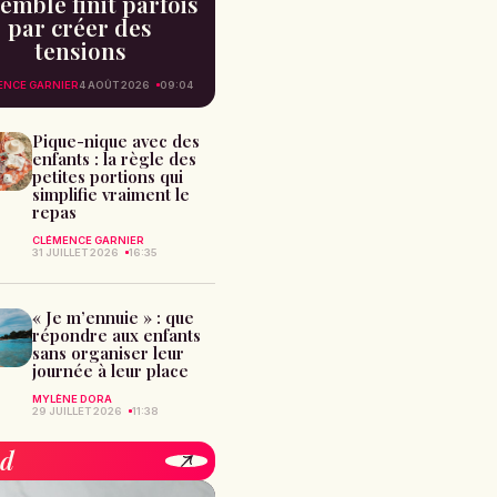
emble finit parfois
par créer des
tensions
ENCE GARNIER
4 AOÛT 2026
09:04
Pique-nique avec des
enfants : la règle des
petites portions qui
simplifie vraiment le
repas
CLÉMENCE GARNIER
31 JUILLET 2026
16:35
« Je m’ennuie » : que
répondre aux enfants
sans organiser leur
journée à leur place
MYLÈNE DORA
29 JUILLET 2026
11:38
od