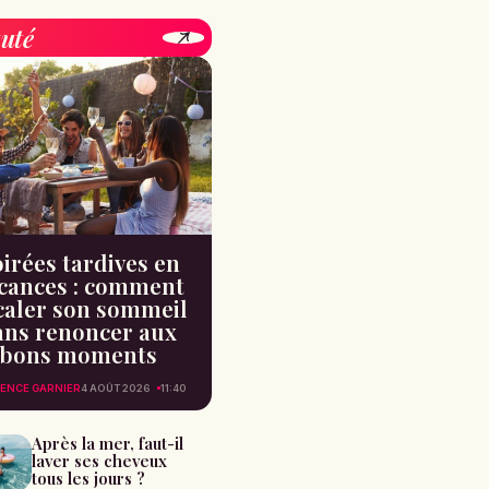
uté
irées tardives en
cances : comment
caler son sommeil
ans renoncer aux
bons moments
ENCE GARNIER
4 AOÛT 2026
11:40
Après la mer, faut-il
laver ses cheveux
tous les jours ?