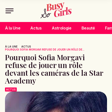
À la Une
Actus
Astrologie
Beauté
Fam
À LA UNE
ACTUS
POURQUOI SOFIA MORGAVI REFUSE DE JOUER UN RÔLE DE...
Pourquoi Sofia Morgavi
refuse de jouer un rôle
devant les caméras de la Star
Academy
ACTUS