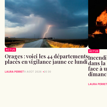
ACTUS
ACTUS
Orages : voici les 44 départements
Incendi
placés en vigilance jaune ce lundi
dans la
face à 
LAURA PERRET
9 AOÛT 2026
20:30
dimanc
LAURA PERRE