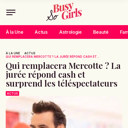
À la Une
Actus
Astrologie
Beauté
Fam
À LA UNE
ACTUS
QUI REMPLACERA MERCOTTE ? LA JURÉE RÉPOND CASH ET...
Qui remplacera Mercotte ? La
jurée répond cash et
surprend les téléspectateurs
ACTUS