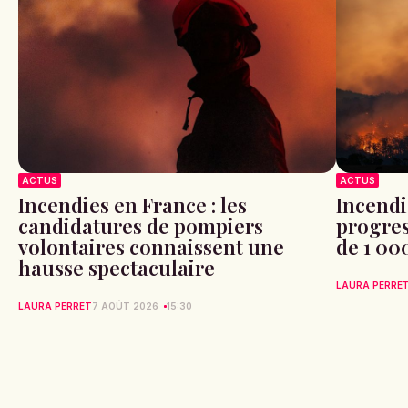
ACTUS
ACTUS
Incendies en France : les
Incendi
candidatures de pompiers
progres
volontaires connaissent une
de 1 00
hausse spectaculaire
LAURA PERRE
LAURA PERRET
7 AOÛT 2026
15:30