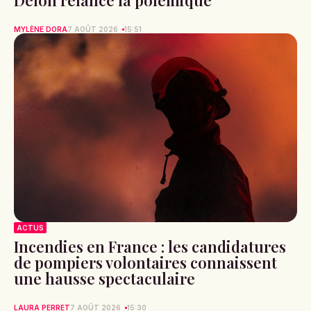
Delon relance la polémique
MYLÈNE DORA
7 AOÛT 2026
15:51
ACTUS
Incendies en France : les candidatures
de pompiers volontaires connaissent
une hausse spectaculaire
LAURA PERRET
7 AOÛT 2026
15:30