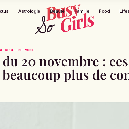
ctus
Astrologie
Beauté
Famille
Food
Life
: CES 3 SIGNES VONT ...
du 20 novembre : ces 
r beaucoup plus de co