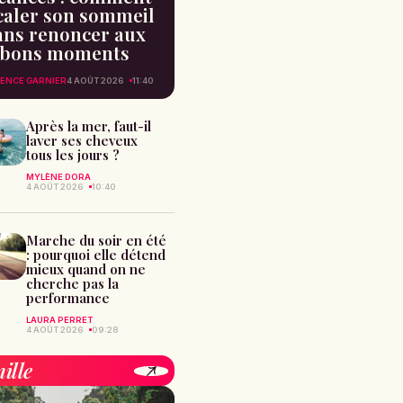
caler son sommeil
ans renoncer aux
bons moments
ENCE GARNIER
4 AOÛT 2026
11:40
Après la mer, faut-il
laver ses cheveux
tous les jours ?
MYLÈNE DORA
4 AOÛT 2026
10:40
Marche du soir en été
: pourquoi elle détend
mieux quand on ne
cherche pas la
performance
LAURA PERRET
4 AOÛT 2026
09:28
ille