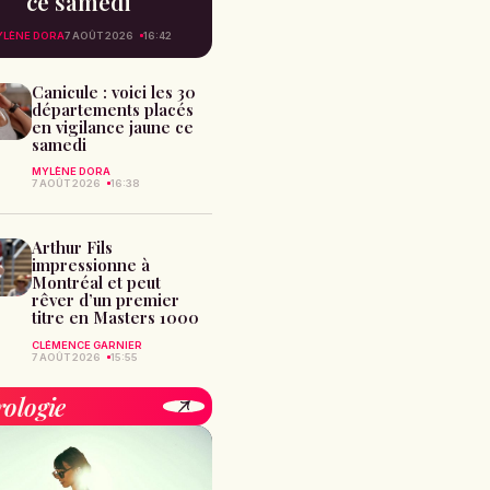
ce samedi
YLÈNE DORA
7 AOÛT 2026
16:42
Canicule : voici les 30
départements placés
en vigilance jaune ce
samedi
MYLÈNE DORA
7 AOÛT 2026
16:38
Arthur Fils
impressionne à
Montréal et peut
rêver d’un premier
titre en Masters 1000
CLÉMENCE GARNIER
7 AOÛT 2026
15:55
rologie