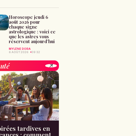
Horoscope jeudi 6
août 2026 pour
chaque signe
astrologique : voici ce
que les astres vous
réservent aujourd’hui
MYLÈNE DORA
6 AOÛT 2026
09:32
uté
irées tardives en
cances : comment