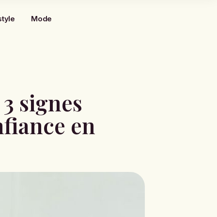
style
Mode
3 signes
nfiance en