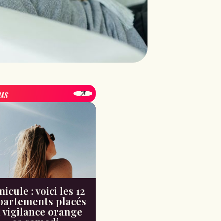
us
icule : voici les 12
partements placés
 vigilance orange