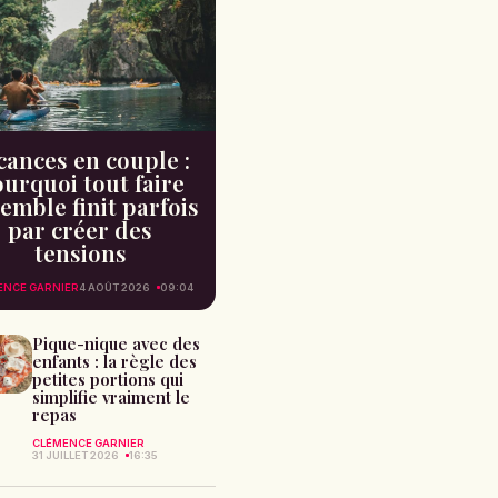
cances en couple :
urquoi tout faire
emble finit parfois
par créer des
tensions
ENCE GARNIER
4 AOÛT 2026
09:04
Pique-nique avec des
enfants : la règle des
petites portions qui
simplifie vraiment le
repas
CLÉMENCE GARNIER
31 JUILLET 2026
16:35