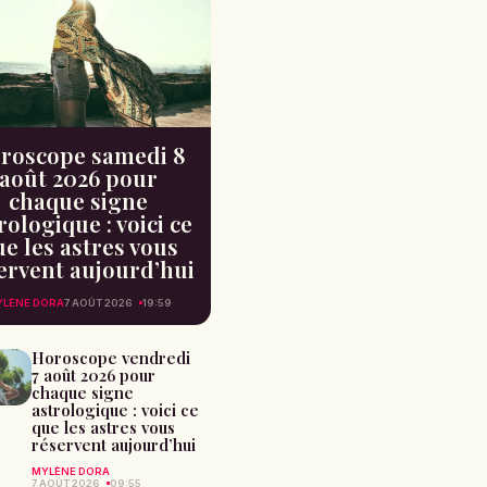
roscope samedi 8
août 2026 pour
chaque signe
rologique : voici ce
e les astres vous
ervent aujourd’hui
LÈNE DORA
7 AOÛT 2026
19:59
Horoscope vendredi
7 août 2026 pour
chaque signe
astrologique : voici ce
que les astres vous
réservent aujourd’hui
MYLÈNE DORA
7 AOÛT 2026
09:55