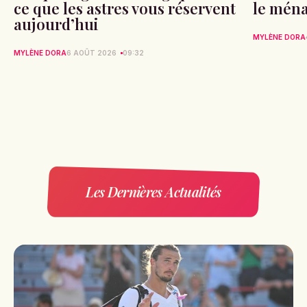
ce que les astres vous réservent
le ména
aujourd’hui
MYLÈNE DORA
MYLÈNE DORA
6 AOÛT 2026
09:32
Les Dernières Actualités