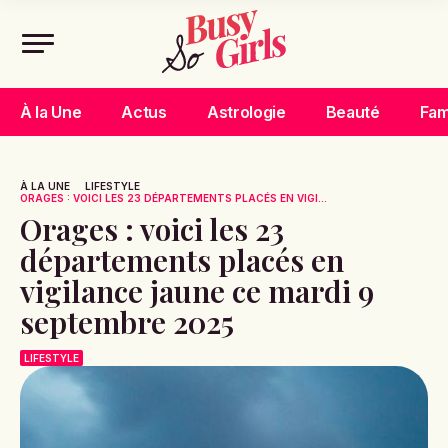
À la Une
Actus
Astrologie
Beauté
Fam
À LA UNE
LIFESTYLE
ORAGES : VOICI LES 23 DÉPARTEMENTS PLACÉS EN VIGI...
Orages : voici les 23
départements placés en
vigilance jaune ce mardi 9
septembre 2025
LIFESTYLE