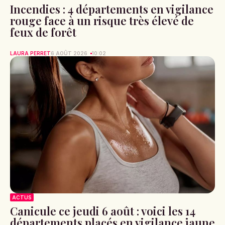
Incendies : 4 départements en vigilance
rouge face à un risque très élevé de
feux de forêt
LAURA PERRET
6 AOÛT 2026
10:02
ACTUS
Canicule ce jeudi 6 août : voici les 14
départements placés en vigilance jaune