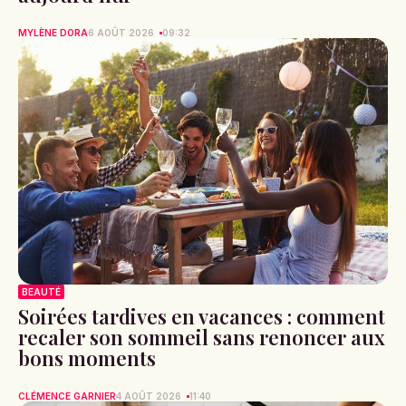
MYLÈNE DORA
6 AOÛT 2026
09:32
BEAUTÉ
Soirées tardives en vacances : comment
recaler son sommeil sans renoncer aux
bons moments
CLÉMENCE GARNIER
4 AOÛT 2026
11:40