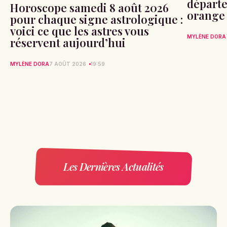
départe
Horoscope samedi 8 août 2026
orange
pour chaque signe astrologique :
voici ce que les astres vous
MYLÈNE DORA
réservent aujourd’hui
MYLÈNE DORA
7 AOÛT 2026
19:59
Les Dernières Actualités