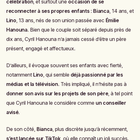
célébration
, et surtout une
occasion de se
reconnecter à ses propres enfants
:
Bianca
, 14 ans, et
Lino
, 13 ans, nés de son union passée avec
Émilie
Hanouna
. Bien que le couple soit séparé depuis près de
dix ans, Cyril Hanouna n’a jamais cessé d’être un père
présent, engagé et affectueux.
D’ailleurs, il évoque souvent ses enfants avec fierté,
notamment
Lino
, qui semble
déjà passionné par les
médias et la télévision
. Très impliqué, il n’hésite pas à
donner son avis sur les projets de son père
, à tel point
que Cyril Hanouna le considère comme
un conseiller
avisé
.
De son côté,
Bianca
, plus discrète jusqu’à récemment,
s’est lancée sur TikTok
, où elle connaît un joli succès.