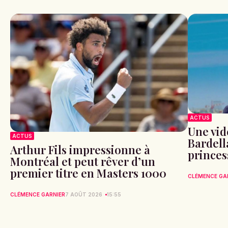
ACTUS
Une vid
ACTUS
Bardell
Arthur Fils impressionne à
princes
Montréal et peut rêver d’un
premier titre en Masters 1000
CLÉMENCE GA
CLÉMENCE GARNIER
7 AOÛT 2026
15:55