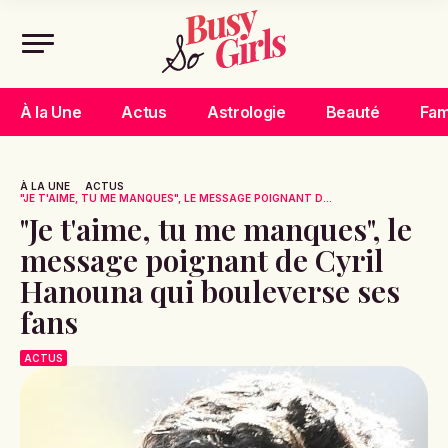
À la Une
Actus
Astrologie
Beauté
Fam
À LA UNE
ACTUS
"JE T'AIME, TU ME MANQUES", LE MESSAGE POIGNANT D...
"Je t'aime, tu me manques", le
message poignant de Cyril
Hanouna qui bouleverse ses
fans
ACTUS