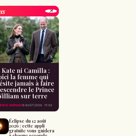
us
 Kate ni Camilla :
oici la femme qui
ésite jamais à faire
escendre le Prince
illiam sur terre
ENCE GARNIER
8 AOÛT 2026
11:02
Éclipse du 12 août
2026 : cette appli
gratuite vous guidera
à chaque seconde