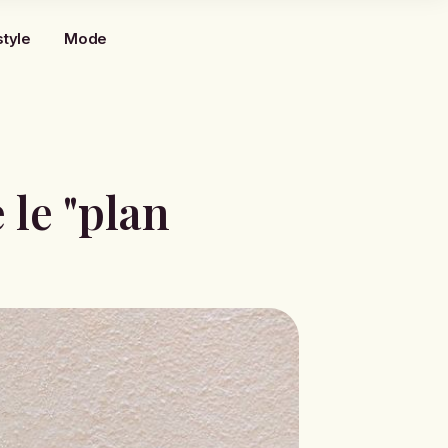
style
Mode
 le "plan