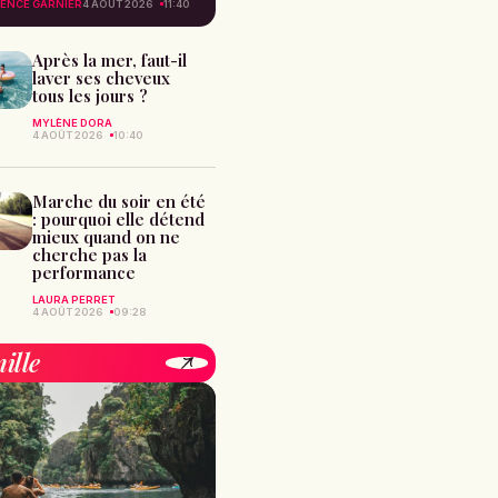
ENCE GARNIER
4 AOÛT 2026
11:40
Après la mer, faut-il
laver ses cheveux
tous les jours ?
MYLÈNE DORA
4 AOÛT 2026
10:40
Marche du soir en été
: pourquoi elle détend
mieux quand on ne
cherche pas la
performance
LAURA PERRET
4 AOÛT 2026
09:28
ille