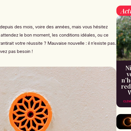
Act
 depuis des mois, voire des années, mais vous hésitez
 attendez le bon moment, les conditions idéales, ou ce
antirait votre réussite ? Mauvaise nouvelle : il n’existe pas.
avez pas besoin !
Ni
v
n’h
red
W
CLÉM