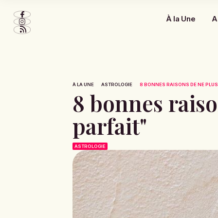
À la Une
A
À LA UNE
ASTROLOGIE
8 BONNES RAISONS DE NE PLUS 
8 bonnes raiso
parfait"
ASTROLOGIE