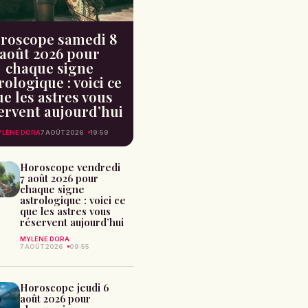
roscope samedi 8
août 2026 pour
chaque signe
rologique : voici ce
e les astres vous
ervent aujourd’hui
LÈNE DORA
7 AOÛT 2026
19:59
Horoscope vendredi
7 août 2026 pour
chaque signe
astrologique : voici ce
que les astres vous
réservent aujourd’hui
MYLÈNE DORA
7 AOÛT 2026
09:55
Horoscope jeudi 6
août 2026 pour