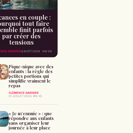
cances en couple :
urquoi tout faire
emble finit parfois
par créer des
tensions
ENCE GARNIER
4 AOÛT 2026
09:04
Pique-nique avec des
enfants : la règle des
petites portions qui
simplifie vraiment le
repas
CLÉMENCE GARNIER
31 JUILLET 2026
16:35
« Je m’ennuie » : que
répondre aux enfants
sans organiser leur
journée à leur place