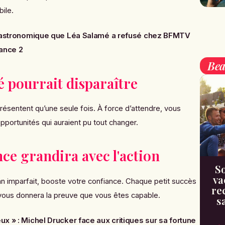
ile.
re astronomique que Léa Salamé a refusé chez BFMTV
rance 2
Bea
é pourrait disparaître
ésentent qu’une seule fois. À force d’attendre, vous
pportunités qui auraient pu tout changer.
nce grandira avec l'action
So
va
n imparfait, booste votre confiance. Chaque petit succès
re
vous donnera la preuve que vous êtes capable.
s
ux » : Michel Drucker face aux critiques sur sa fortune