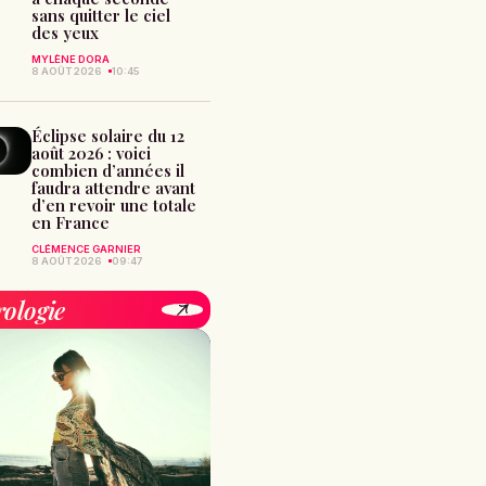
sans quitter le ciel
des yeux
MYLÈNE DORA
8 AOÛT 2026
10:45
Éclipse solaire du 12
août 2026 : voici
combien d’années il
faudra attendre avant
d’en revoir une totale
en France
CLÉMENCE GARNIER
8 AOÛT 2026
09:47
rologie