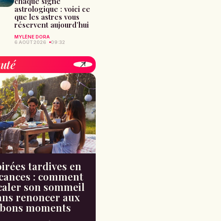
chaque signe
astrologique : voici ce
que les astres vous
réservent aujourd’hui
MYLÈNE DORA
6 AOÛT 2026
09:32
uté
irées tardives en
cances : comment
caler son sommeil
ans renoncer aux
bons moments